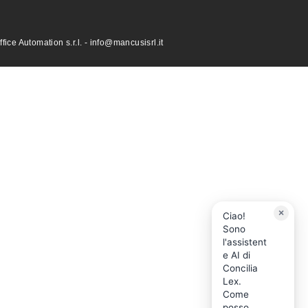
ce Automation s.r.l. - info@mancusisrl.it
×
Ciao!
Sono
l'assistent
e AI di
Concilia
Lex.
Come
posso