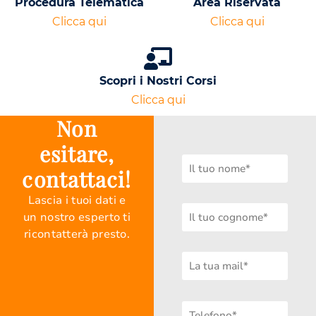
Procedura Telematica
Area Riservata
Clicca qui
Clicca qui
Scopri i Nostri Corsi
Clicca qui
Non
esitare,
contattaci!
Lascia i tuoi dati e
un nostro esperto ti
ricontatterà presto.