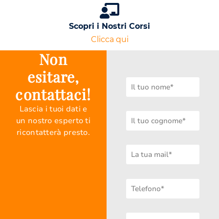
Scopri i Nostri Corsi
Clicca qui
Non
esitare,
contattaci!
Lascia i tuoi dati e
un nostro esperto ti
ricontatterà presto.