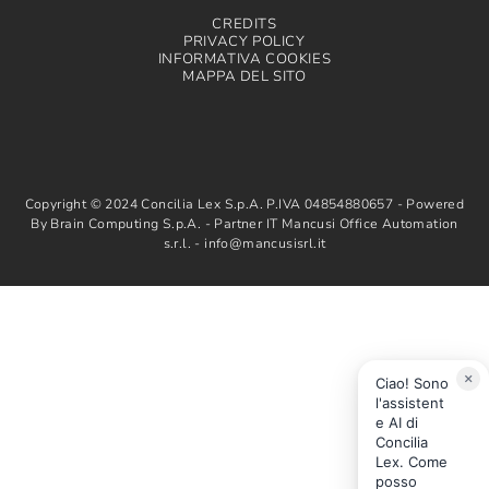
CREDITS
PRIVACY POLICY
INFORMATIVA COOKIES
MAPPA DEL SITO
Copyright © 2024 Concilia Lex S.p.A. P.IVA 04854880657 - Powered
By Brain Computing S.p.A. - Partner IT Mancusi Office Automation
s.r.l. - info@mancusisrl.it
×
Ciao! Sono
l'assistent
e AI di
Concilia
Lex. Come
posso