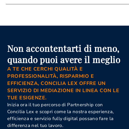
Attività Di Mediazione Siena
Conciliazione Civile Siena
Corso Di Aggiornamento Per
Mediatori Siena
Corso Mediatore Civile Siena
Istanza Di Mediazione Siena
Mediazione Civile E Commerciale
Non accontentarti di meno,
Siena
Mediazione Obbligatoria Siena
quando puoi avere il meglio
Organismo Di Mediazione Siena
A TE CHE CERCHI QUALITÀ E
PROFESSIONALITÀ, RISPARMIO E
EFFICIENZA, CONCILIA LEX OFFRE UN
SERVIZIO DI MEDIAZIONE IN LINEA CON LE
TUE ESIGENZE.
Inizia ora il tuo percorso di Partnership con
Concilia Lex e scopri come la nostra esperienza,
efficienza e servizio fully digital possano fare la
differenza nel tuo lavoro.