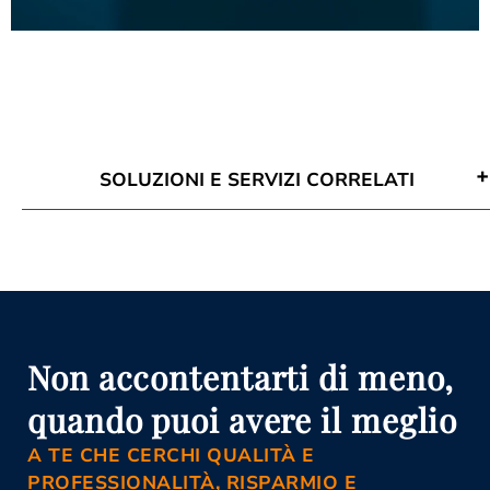
SOLUZIONI E SERVIZI CORRELATI
Attività Di Mediazione Pedara
Conciliazione Civile Pedara
Corso Di Aggiornamento Per
Mediatori Pedara
Corso Mediatore Civile Pedara
Istanza Di Mediazione Pedara
Mediazione Civile E Commerciale
Non accontentarti di meno,
Pedara
Mediazione Obbligatoria Pedara
quando puoi avere il meglio
Organismo Di Mediazione Pedara
A TE CHE CERCHI QUALITÀ E
PROFESSIONALITÀ, RISPARMIO E