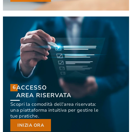
ACCESSO
6
6
ACCESSO
AREA RISERVATA
AREA RISERVATA
Scopri la comodità dell'area riservata:
una piattaforma intuitiva per gestire le
Scopri la comodità dell'area riservata: una
tue pratiche.
piattaforma intuitiva per gestire le tue pratiche.
INIZIA ORA
INIZIA ORA