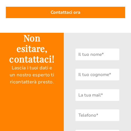
Contattaci ora
Non
esitare,
contattaci!
Lascia i tuoi dati e
un nostro esperto ti
ricontatterà presto.