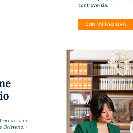
controversia.
CONTATTACI ORA
one
io
 afferma come
e Oristano
. I