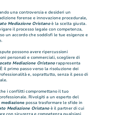
ando una controversia e desideri un
adizione forense e innovazione procedurale,
ato Mediazione Oristano
è la scelta giusta.
avigare il processo legale con competenza,
so un accordo che soddisfi le tue esigenze e
e.
ispute possono avere ripercussioni
zioni personali e commerciali, scegliere di
ocato Mediazione Oristano
rappresenta
È il primo passo verso la risoluzione dei
professionalità e, soprattutto, senza il peso di
ale.
 che i conflitti compromettano il tuo
rofessionale. Rivolgiti a un esperto del
a
mediazione
possa trasformare le sfide in
to Mediazione Oristano
è il partner di cui
are con sicurezza e competenza qualsiasi