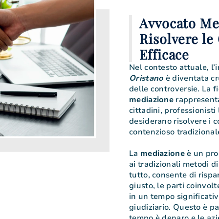
Avvocato Me
Risolvere le
Efficace
Nel contesto attuale, l’
Oristano
è diventata cr
delle controversie. La fi
mediazione
rappresenta
cittadini, professionisti
desiderano risolvere i co
contenzioso tradizional
La
mediazione
è un pro
ai tradizionali metodi d
tutto, consente di rispa
giusto, le parti coinvo
in un tempo significati
giudiziario. Questo è pa
tempo è denaro e le az