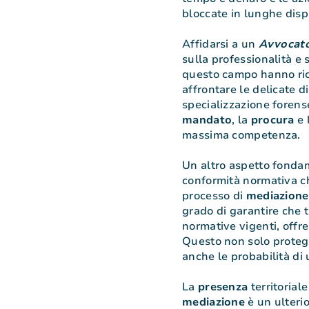
bloccate in lunghe disp
Affidarsi a un
Avvocato
sulla professionalità e 
questo campo hanno ric
affrontare le delicate 
specializzazione forense
mandato
, la
procura
e 
massima competenza.
Un altro aspetto fondam
conformità normativa ch
processo di
mediazione
grado di garantire che 
normative vigenti, off
Questo non solo protegg
anche le probabilità di 
La
presenza
territoriale
mediazione
è un ulterio