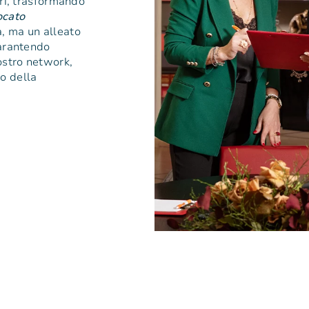
ari, trasformando
ocato
a, ma un alleato
garantendo
ostro network,
o della