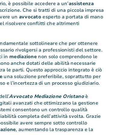
rio, è possibile accedere a un’
assistenza
scrizione. Che si tratti di una piccola impresa
avere un
avvocato
esperto a portata di mano
l risolvere conflitti che altrimenti
.
ondamentale sottolineare che per ottenere
essario rivolgersi a professionisti del settore.
ti in
mediazione
non solo comprendono le
sono anche dotati delle abilità necessarie
 tra le parti. Questo approccio integrato è ciò
e
una soluzione preferibile, soprattutto per
eso e l’incertezza di un processo giudiziario.
ell’
Avvocato Mediazione Oristano
è
gitali avanzati che ottimizzano la gestione
istemi consentono un controllo qualità
abilità completa dell’attività svolta. Grazie
possibile avere sempre sotto controllo
azione
, aumentando la trasparenza e la