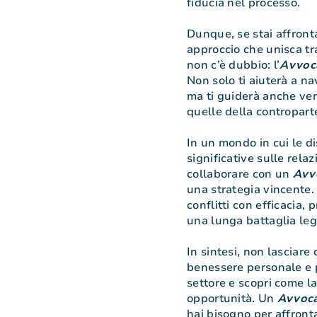
fiducia nel processo.
Dunque, se stai affront
approccio che unisca tr
non c’è dubbio: l’
Avvoc
Non solo ti aiuterà a n
ma ti guiderà anche ver
quelle della contropart
In un mondo in cui le d
significative sulle rela
collaborare con un
Avv
una strategia vincente. 
conflitti con efficacia, 
una lunga battaglia leg
In sintesi, non lasciare
benessere personale e p
settore e scopri come l
opportunità. Un
Avvoca
hai bisogno per affront