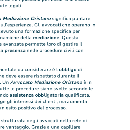
ute legali.
 Mediazione Oristano
significa puntare
sull’esperienza. Gli avvocati che operano in
evuto una formazione specifica per
dinamiche della
mediazione
. Questa
 avanzata permette loro di gestire il
la
presenza
nelle procedure civili con
entale da considerare è l’
obbligo
di
e deve essere rispettato durante il
. Un
Avvocato Mediazione Oristano
è in
tutte le procedure siano svolte secondo le
rendo
assistenza
obbligatoria
qualificata.
e gli interessi dei clienti, ma aumenta
un esito positivo del processo.
 strutturata degli avvocati nella rete di
re vantaggio. Grazie a una capillare