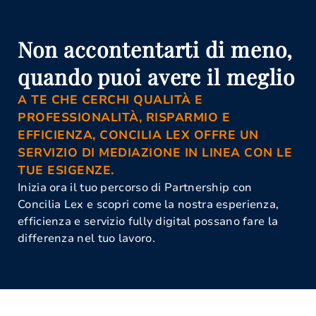
Corso Mediatore Civile Lecce
Istanza Di Mediazione Lecce
Mediazione Civile E Commerciale
Non accontentarti di meno,
Lecce
Mediazione Obbligatoria Lecce
quando puoi avere il meglio
Organismo Di Mediazione Lecce
A TE CHE CERCHI QUALITÀ E
PROFESSIONALITÀ, RISPARMIO E
EFFICIENZA, CONCILIA LEX OFFRE UN
SERVIZIO DI MEDIAZIONE IN LINEA CON LE
TUE ESIGENZE.
Inizia ora il tuo percorso di Partnership con
Concilia Lex e scopri come la nostra esperienza,
efficienza e servizio fully digital possano fare la
differenza nel tuo lavoro.