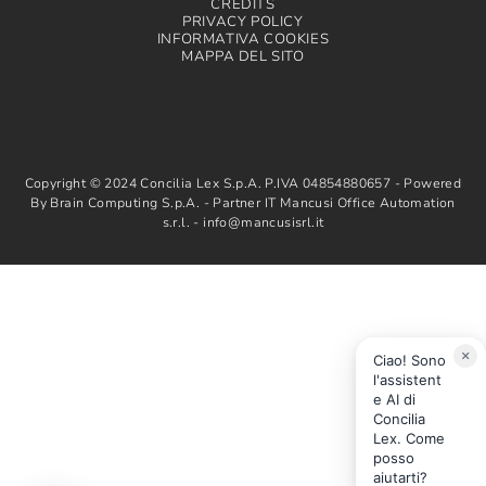
CREDITS
PRIVACY POLICY
INFORMATIVA COOKIES
MAPPA DEL SITO
Copyright © 2024 Concilia Lex S.p.A. P.IVA 04854880657 - Powered
By Brain Computing S.p.A. - Partner IT Mancusi Office Automation
s.r.l. - info@mancusisrl.it
×
Ciao! Sono
l'assistent
e AI di
Concilia
Lex. Come
posso
aiutarti?