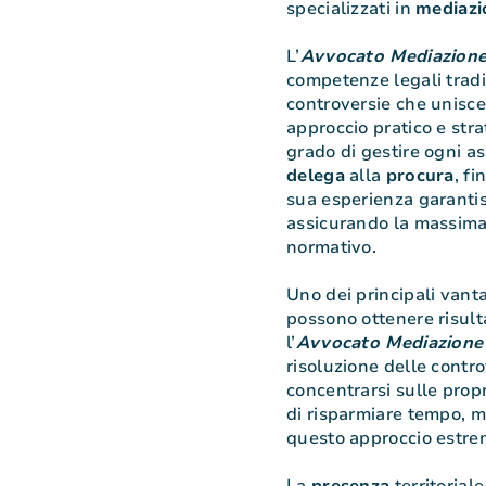
specializzati in
mediazi
L’
Avvocato Mediazion
competenze legali tradiz
controversie che unisce
approccio pratico e stra
grado di gestire ogni a
delega
alla
procura
, fi
sua esperienza garantis
assicurando la massima
normativo.
Uno dei principali vant
possono ottenere risult
l’
Avvocato Mediazion
risoluzione delle contro
concentrarsi sulle propr
di risparmiare tempo, 
questo approccio estre
La
presenza
territoriale