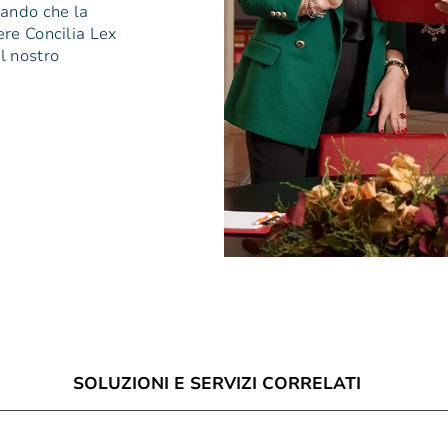
rando che la
ere Concilia Lex
il nostro
SOLUZIONI E SERVIZI CORRELATI
à Di
Mediatori Como
Mediazione