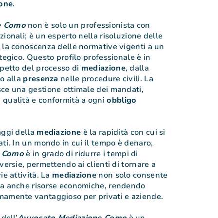
one
.
e Como
non è solo un professionista con
ionali; è un esperto nella risoluzione delle
 la conoscenza delle normative vigenti a un
tegico. Questo profilo professionale è in
spetto del processo di
mediazione
, dalla
no alla
presenza
nelle procedure civili. La
ce una gestione ottimale dei mandati,
 qualità e conformità a ogni
obbligo
aggi della
mediazione
è la rapidità con cui si
ati. In un mondo in cui il tempo è denaro,
e Como
è in grado di ridurre i tempi di
versie, permettendo ai clienti di tornare a
ie attività. La
mediazione
non solo consente
ma anche risorse economiche, rendendo
mamente vantaggioso per privati e aziende.
 dell’
Avvocato Mediazione Como
è un