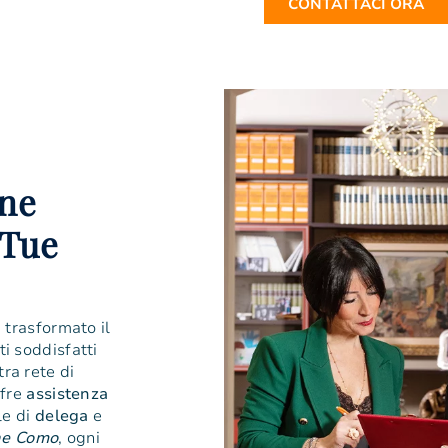
CONTATTACI ORA
one
 Tue
 trasformato il
ti soddisfatti
tra rete di
ffre
assistenza
le di
delega
e
ne Como
, ogni