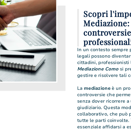
Scopri l'imp
Mediazione: 
controversi
professional
In un contesto sempre p
legali possono diventar
cittadini, professionisti
Mediazione Como
si pr
gestire e risolvere tali 
La
mediazione
è un proc
controversie che permet
senza dover ricorrere 
giudiziario. Questa moda
collaborativo, che può p
tutte le parti coinvolte.
essenziale affidarsi a e