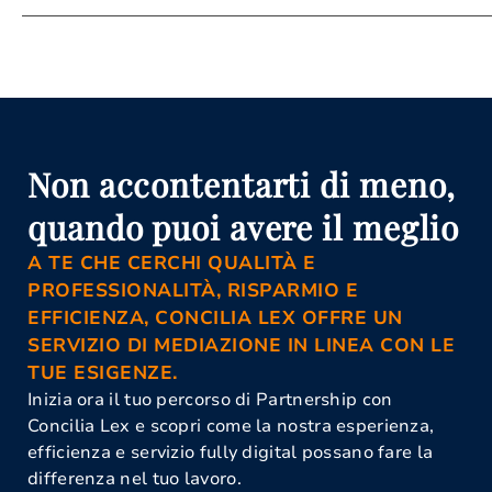
Attività Di Mediazione Benevento
Conciliazione Civile Benevento
Corso Di Aggiornamento Per
Mediatori Benevento
Corso Mediatore Civile Benevento
Istanza Di Mediazione Benevento
Mediazione Civile E Commerciale
Non accontentarti di meno,
Benevento
Mediazione Obbligatoria Benevento
quando puoi avere il meglio
Organismo Di Mediazione
Benevento
A TE CHE CERCHI QUALITÀ E
PROFESSIONALITÀ, RISPARMIO E
EFFICIENZA, CONCILIA LEX OFFRE UN
SERVIZIO DI MEDIAZIONE IN LINEA CON LE
TUE ESIGENZE.
Inizia ora il tuo percorso di Partnership con
Concilia Lex e scopri come la nostra esperienza,
efficienza e servizio fully digital possano fare la
differenza nel tuo lavoro.