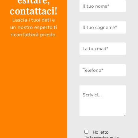
contattaci!
Lascia i tuoi dati e
un nostro esperto ti
ricontatterà presto.
Ho letto
l'informativa sulla