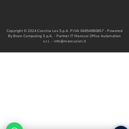
Copyright © 2024 Concilia Lex S.p.A. P.IVA 04854880657 - Powered
By Brain Computing S.p.A. - Partner IT Mancusi Office Automation
s.r.l. - info@mancusisrl.it