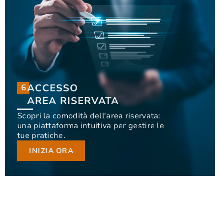
ACCESSO
6
6
ACCESSO
AREA RISERVATA
AREA RISERVATA
Scopri la comodità dell'area riservata:
una piattaforma intuitiva per gestire le
Scopri la comodità dell'area riservata: una
tue pratiche.
piattaforma intuitiva per gestire le tue pratiche.
INIZIA ORA
INIZIA ORA