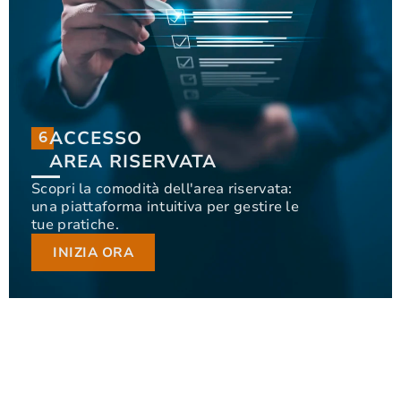
ACCESSO
6
6
ACCESSO
AREA RISERVATA
AREA RISERVATA
Scopri la comodità dell'area riservata:
una piattaforma intuitiva per gestire le
Scopri la comodità dell'area riservata: una
tue pratiche.
piattaforma intuitiva per gestire le tue pratiche.
INIZIA ORA
INIZIA ORA