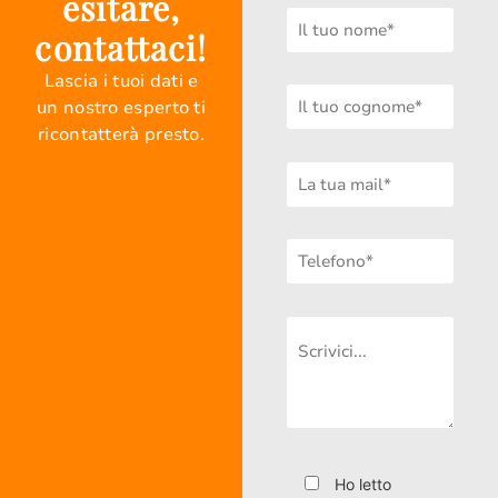
esitare,
contattaci!
Lascia i tuoi dati e
un nostro esperto ti
ricontatterà presto.
Ho letto