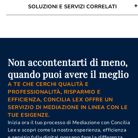
SOLUZIONI E SERVIZI CORRELATI
Avvocato Mediazione Urbino
Conciliazione Civile Urbino
Corso Di Aggiornamento Per
Mediatori Urbino
Corso Mediatore Civile Urbino
Istanza Di Mediazione Urbino
Mediazione Civile E Commerciale
Non accontentarti di meno,
Urbino
Mediazione Obbligatoria Urbino
quando puoi avere il meglio
Organismo Di Mediazione Urbino
A TE CHE CERCHI QUALITÀ E
PROFESSIONALITÀ, RISPARMIO E
EFFICIENZA, CONCILIA LEX OFFRE UN
SERVIZIO DI MEDIAZIONE IN LINEA CON LE
TUE ESIGENZE.
Inizia ora il tuo processo di Mediazione con Concilia
Lex e scopri come la nostra esperienza, efficienza
e servizio fully digital possano fare la differenza