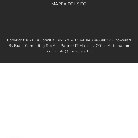
MAPPA DEL SITO
Copyright © 2024 Concilia Lex S.p.A. P.IVA 04854880657 - Powered
By Brain Computing S.p.A. - Partner IT Mancusi Office Automation
s.r.l. - info@mancusisrl.it