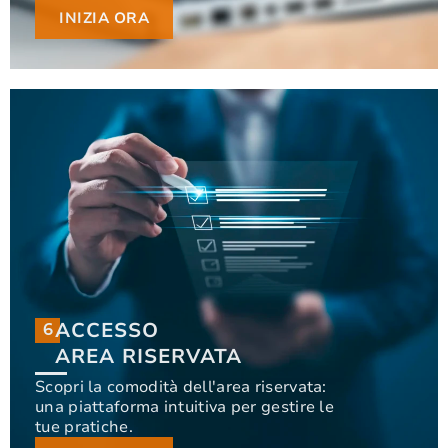
INIZIA ORA
INIZIA ORA
ACCESSO
6
6
ACCESSO
AREA RISERVATA
AREA RISERVATA
Scopri la comodità dell'area riservata:
una piattaforma intuitiva per gestire le
Scopri la comodità dell'area riservata: una
tue pratiche.
piattaforma intuitiva per gestire le tue pratiche.