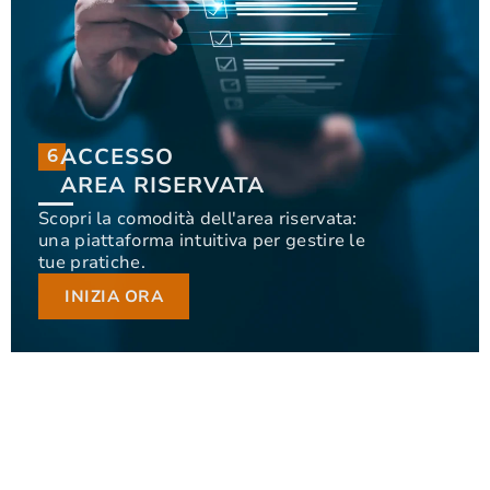
ACCESSO
6
6
ACCESSO
AREA RISERVATA
AREA RISERVATA
Scopri la comodità dell'area riservata:
una piattaforma intuitiva per gestire le
Scopri la comodità dell'area riservata: una
tue pratiche.
piattaforma intuitiva per gestire le tue pratiche.
INIZIA ORA
INIZIA ORA