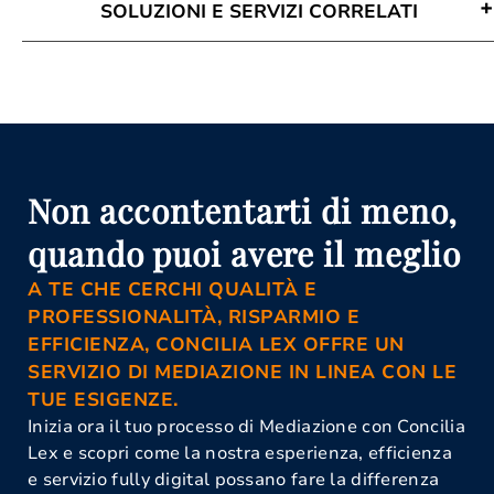
SOLUZIONI E SERVIZI CORRELATI
Avvocato Mediazione Agropoli
Conciliazione Civile Agropoli
Corso Di Aggiornamento Per
Mediatori Agropoli
Corso Mediatore Civile Agropoli
Istanza Di Mediazione Agropoli
Mediazione Civile E Commerciale
Non accontentarti di meno,
Agropoli
Mediazione Obbligatoria Agropoli
quando puoi avere il meglio
Organismo Di Mediazione Agropoli
A TE CHE CERCHI QUALITÀ E
PROFESSIONALITÀ, RISPARMIO E
EFFICIENZA, CONCILIA LEX OFFRE UN
SERVIZIO DI MEDIAZIONE IN LINEA CON LE
TUE ESIGENZE.
Inizia ora il tuo processo di Mediazione con Concilia
Lex e scopri come la nostra esperienza, efficienza
e servizio fully digital possano fare la differenza